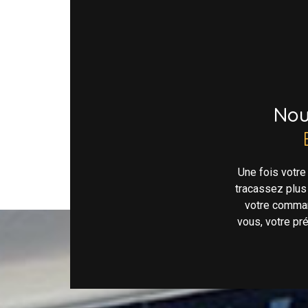
No
Une fois votr
tracassez plus
votre comman
vous, votre pr