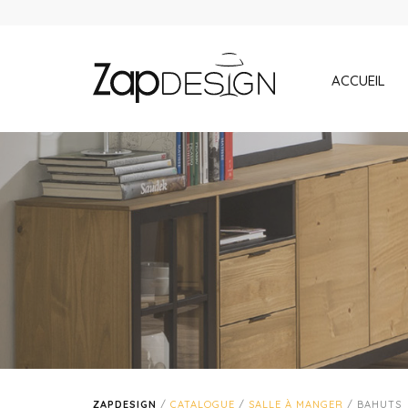
ACCUEIL
ZAPDESIGN
/
CATALOGUE
/
SALLE À MANGER
/ BAHUTS