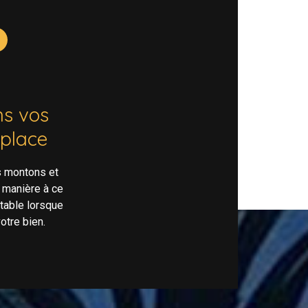
s vos
 place
s montons et
 manière à ce
rtable lorsque
otre bien.