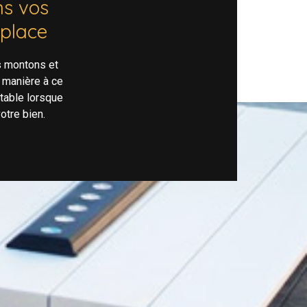
s vos
 place
s montons et
 manière à ce
rtable lorsque
otre bien.