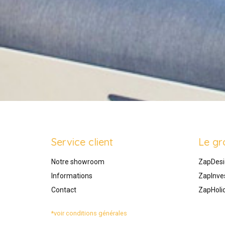
Service client
Le gr
Notre showroom
ZapDesi
Informations
ZapInve
Contact
ZapHoli
*voir conditions générales