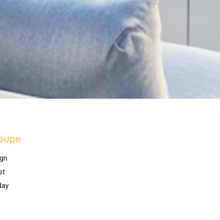
oupe
gn
st
day