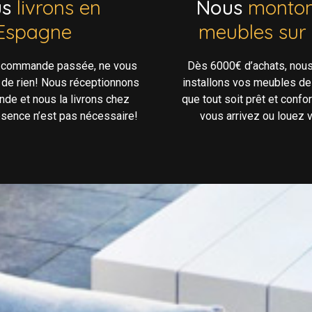
us
livrons en
Nous
monton
Espagne
meubles sur
e commande passée, ne vous
Dès 6000€ d’achats, nou
 de rien! Nous réceptionnons
installons vos meubles de
de et nous la livrons chez
que tout soit prêt et confo
ésence n’est pas nécessaire!
vous arrivez ou louez v