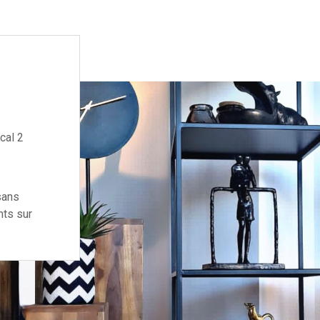
cal 2
sans
nts sur