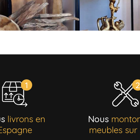
us
livrons en
Nous
monton
Espagne
meubles sur