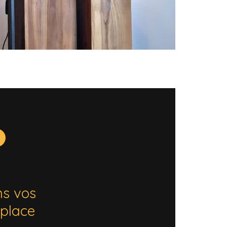
s vos
 place