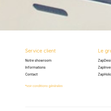
Service client
Le gr
Notre showroom
ZapDesi
Informations
ZapInve
Contact
ZapHoli
*voir conditions générales