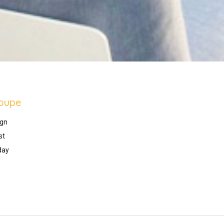
oupe
gn
st
day