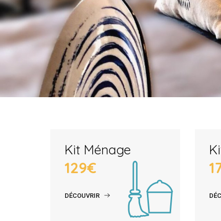
Kit Ménage
Ki
129€
1
DÉCOUVRIR
DÉC