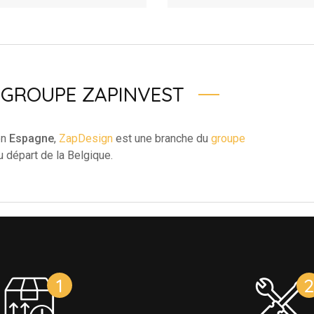
GROUPE ZAPINVEST
en
Espagne
,
ZapDesign
est une branche du
groupe
u départ de la Belgique.