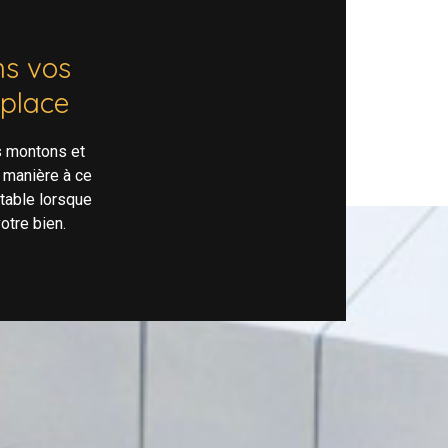
s vos
 place
s montons et
 manière à ce
rtable lorsque
otre bien.