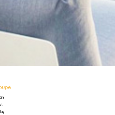
oupe
gn
st
day