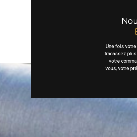
No
Une fois votr
tracassez plus
votre comman
vous, votre pr