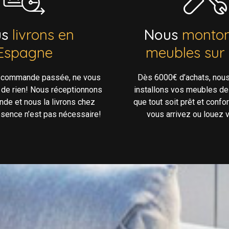
us
livrons en
Nous
monton
Espagne
meubles sur
e commande passée, ne vous
Dès 6000€ d’achats, nou
 de rien! Nous réceptionnons
installons vos meubles de
de et nous la livrons chez
que tout soit prêt et confo
ésence n’est pas nécessaire!
vous arrivez ou louez v