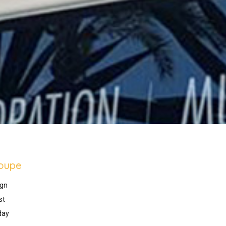
oupe
gn
st
day