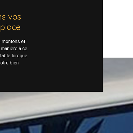
s vos
 place
s montons et
 manière à ce
rtable lorsque
otre bien.