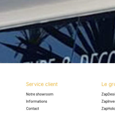
Service client
Le gr
Notre showroom
ZapDesi
Informations
ZapInve
Contact
ZapHoli