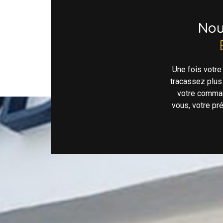
No
Une fois votr
tracassez plus
votre comman
vous, votre pr