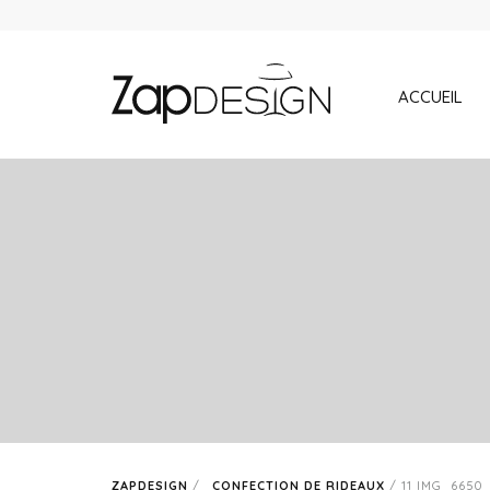
ACCUEIL
ZAPDESIGN
/
CONFECTION DE RIDEAUX
/
11 IMG_6650