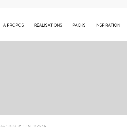
A PROPOS
RÉALISATIONS
PACKS
INSPIRATION
GE 2023-03-10 AT 18.23.36