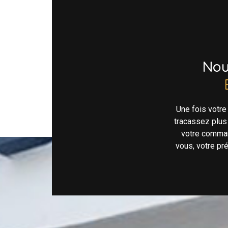
No
Une fois votr
tracassez plus
votre comman
vous, votre pr