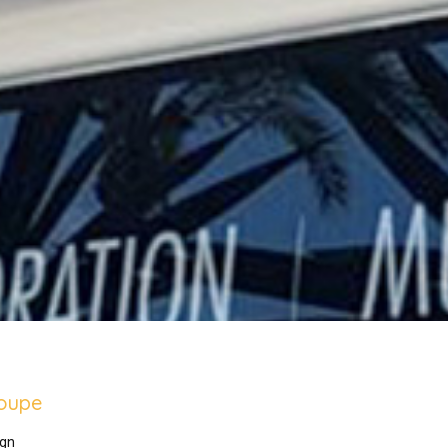
oupe
gn