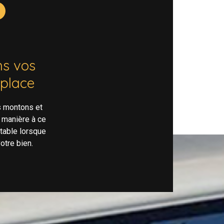
s vos
 place
s montons et
 manière à ce
rtable lorsque
otre bien.