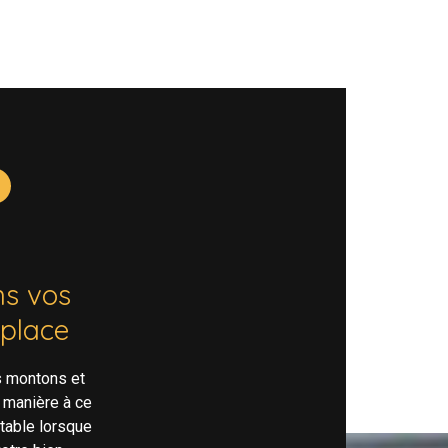
s vos
 place
s montons et
 manière à ce
rtable lorsque