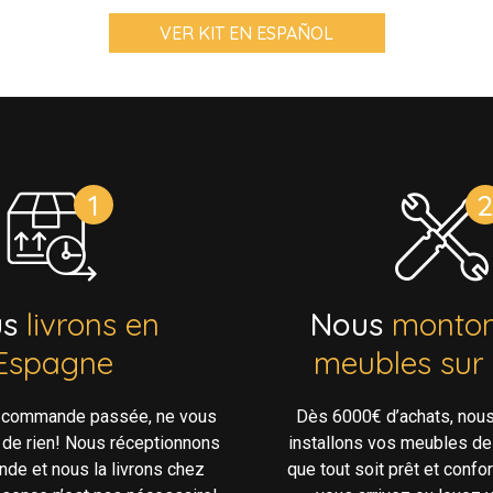
VER KIT EN ESPAÑOL
us
livrons en
Nous
monton
Espagne
meubles sur
e commande passée, ne vous
Dès 6000€ d’achats, nou
 de rien! Nous réceptionnons
installons vos meubles de
de et nous la livrons chez
que tout soit prêt et confo