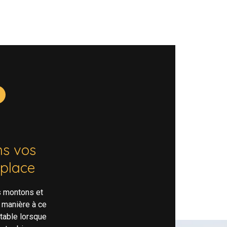
s vos
 place
s montons et
 manière à ce
rtable lorsque