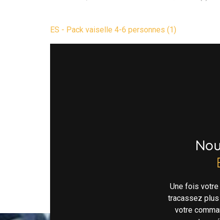
ES - Pack vaiselle 4-6 personnes (1)
No
Une fois votr
tracassez plus
votre comman