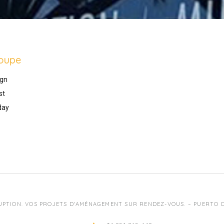
oupe
gn
st
day
UPTION. VOS PROJETS D'AMÉNAGEMENT SUR RENDEZ-VOUS. – PUERTO DE