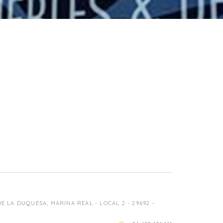
 LA DUQUESA, MARINA REAL - LOCAL 2 - 29692 -