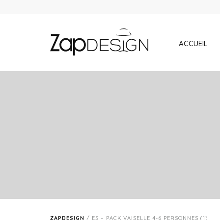
ACCUEIL
ZAPDESIGN
/
ES – PACK VAISELLE 4-6 PERSONNES (1)