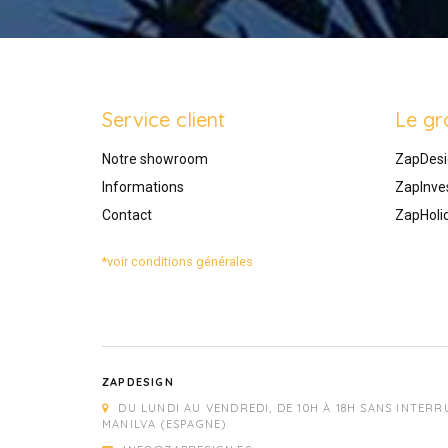
Service client
Le gr
Notre showroom
ZapDesi
Informations
ZapInve
Contact
ZapHoli
*voir conditions générales
ZAPDESIGN
DU LUNDI AU VENDREDI, DE 10H À 18H SANS INTERR
MANILVA (ESPAGNE)