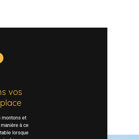
s vos
 place
s montons et
 manière à ce
rtable lorsque