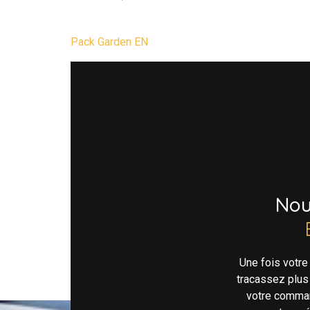
Pack Garden EN
No
Une fois votr
tracassez plus
votre comman