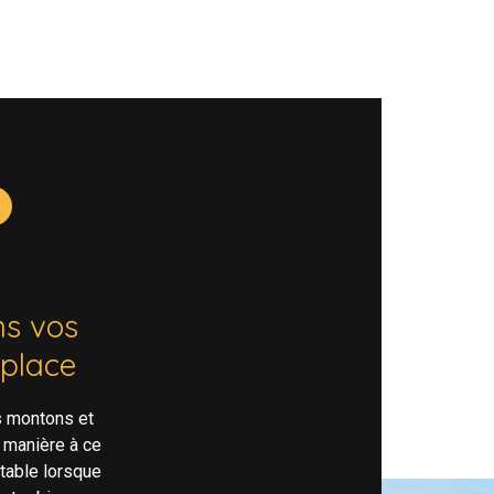
s vos
 place
s montons et
 manière à ce
rtable lorsque