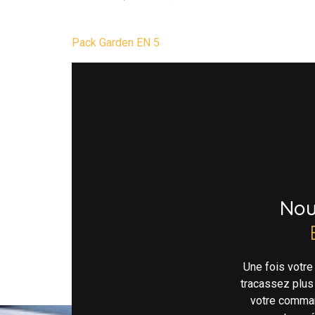
Pack Garden EN 5
No
Une fois votr
tracassez plus
votre comman