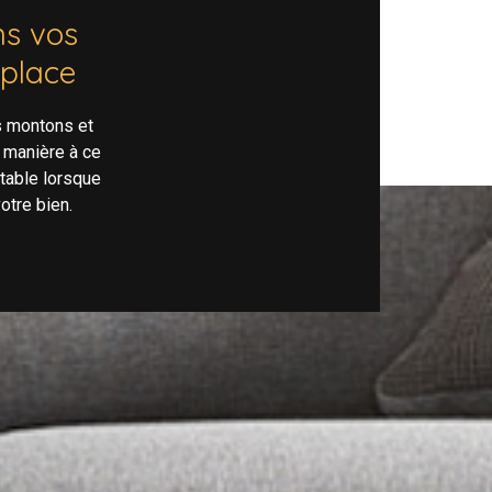
s vos
 place
s montons et
 manière à ce
rtable lorsque
otre bien.