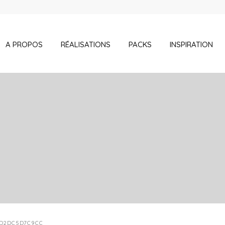
A PROPOS
RÉALISATIONS
PACKS
INSPIRATION
5D2DC5D7C9CC