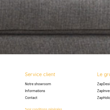
Service client
Le gr
Notre showroom
ZapDesi
Informations
ZapInve
Contact
ZapHoli
*voir conditions générales