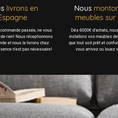
us
livrons en
Nous
monton
Espagne
meubles sur
e commande passée, ne vous
Dès 6000€ d’achats, nou
 de rien! Nous réceptionnons
installons vos meubles de
de et nous la livrons chez
que tout soit prêt et confo
ésence n’est pas nécessaire!
vous arrivez ou louez v