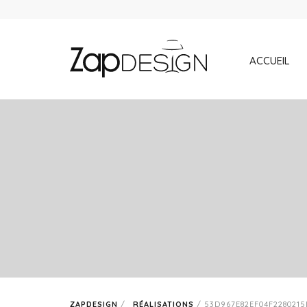
ACCUEIL
ZAPDESIGN
/
RÉALISATIONS
/
53D967E82EF04F228021