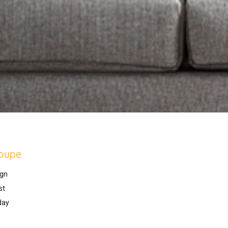
oupe
gn
st
day