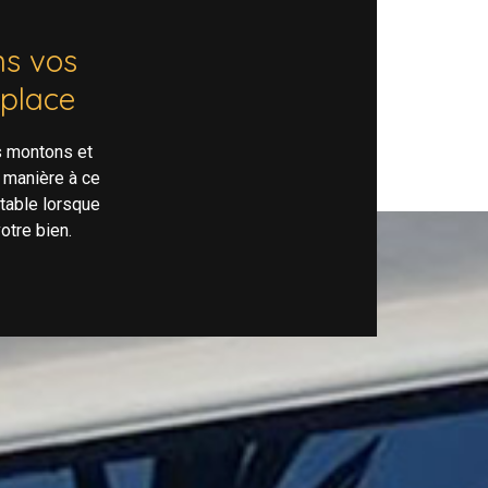
s vos
 place
s montons et
 manière à ce
rtable lorsque
otre bien.