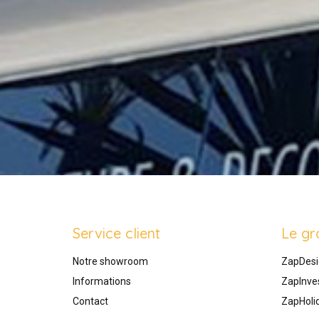
Service client
Le gr
Notre showroom
ZapDesi
Informations
ZapInve
Contact
ZapHoli