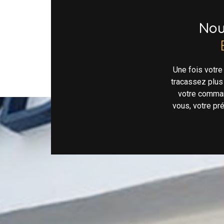
No
Une fois votr
tracassez plus
votre comman
vous, votre pr