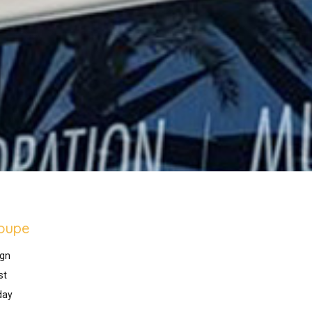
oupe
gn
st
day