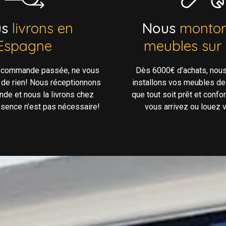
us
livrons en
Nous
monton
Espagne
meubles sur
e commande passée, ne vous
Dès 6000€ d’achats, nou
 de rien! Nous réceptionnons
installons vos meubles de
de et nous la livrons chez
que tout soit prêt et confo
ésence n’est pas nécessaire!
vous arrivez ou louez v