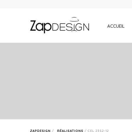
ACCUEIL
ZAPDESIGN
/
RÉALISATIONS
/
CEL 2352-12