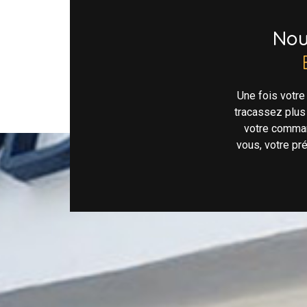
No
Une fois votr
tracassez plus
votre comman
vous, votre pr