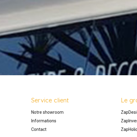
Service client
Le gr
Notre showroom
ZapDesi
Informations
ZapInve
Contact
ZapHoli