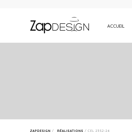
ACCUEIL
ZAPDESIGN
/
RÉALISATIONS
/
CEL 2352-24