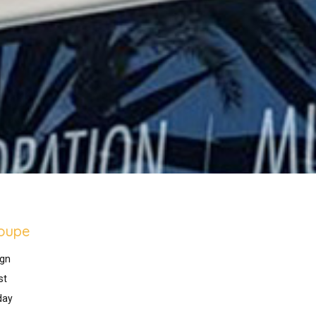
oupe
gn
st
day