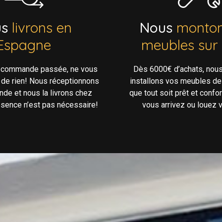
us
livrons en
Nous
monton
Espagne
meubles sur
e commande passée, ne vous
Dès 6000€ d’achats, nou
 de rien! Nous réceptionnons
installons vos meubles de
de et nous la livrons chez
que tout soit prêt et confo
ésence n’est pas nécessaire!
vous arrivez ou louez v