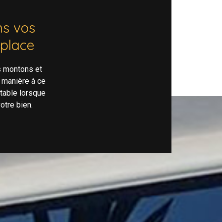
s vos
 place
s montons et
 manière à ce
rtable lorsque
otre bien.