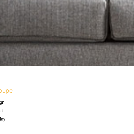
oupe
gn
st
day