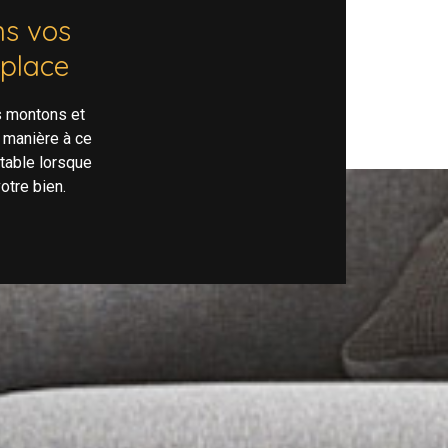
s vos
 place
s montons et
 manière à ce
rtable lorsque
otre bien.