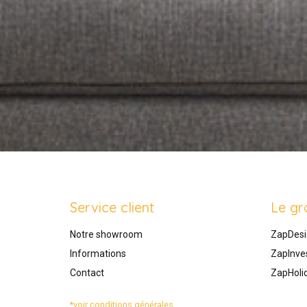
Service client
Le gr
Notre showroom
ZapDesi
Informations
ZapInve
Contact
ZapHoli
*voir conditions générales