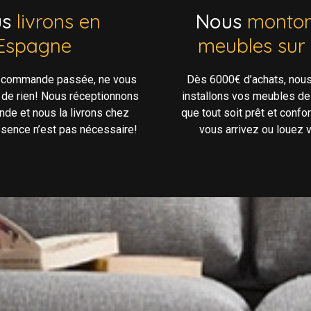
us
livrons en
Nous
monton
Espagne
meubles sur
e commande passée, ne vous
Dès 6000€ d’achats, nou
 de rien! Nous réceptionnons
installons vos meubles de
de et nous la livrons chez
que tout soit prêt et confo
ésence n’est pas nécessaire!
vous arrivez ou louez v