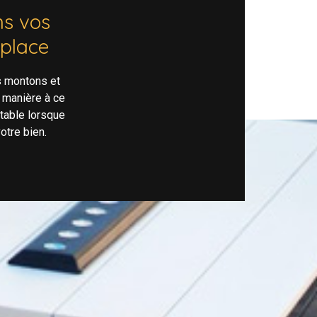
s vos
 place
s montons et
 manière à ce
rtable lorsque
otre bien.