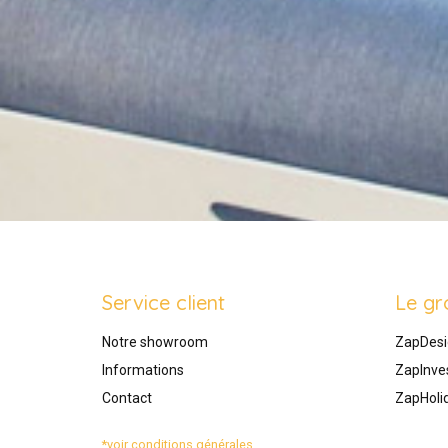
Service client
Le gr
Notre showroom
ZapDesi
Informations
ZapInve
Contact
ZapHoli
*voir conditions générales