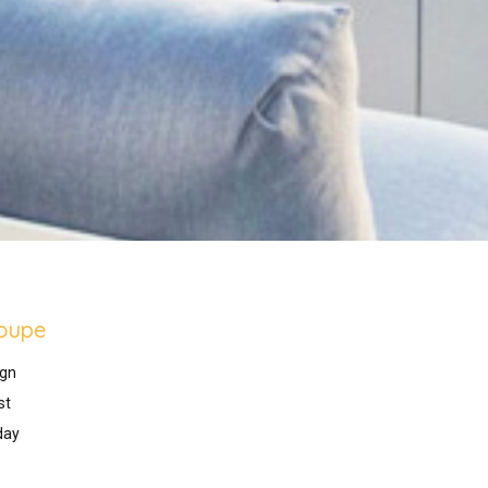
oupe
gn
st
day