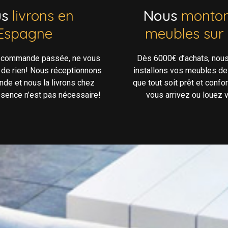
us
livrons en
Nous
monton
Espagne
meubles sur
e commande passée, ne vous
Dès 6000€ d’achats, nou
 de rien! Nous réceptionnons
installons vos meubles de
de et nous la livrons chez
que tout soit prêt et confo
ésence n’est pas nécessaire!
vous arrivez ou louez v