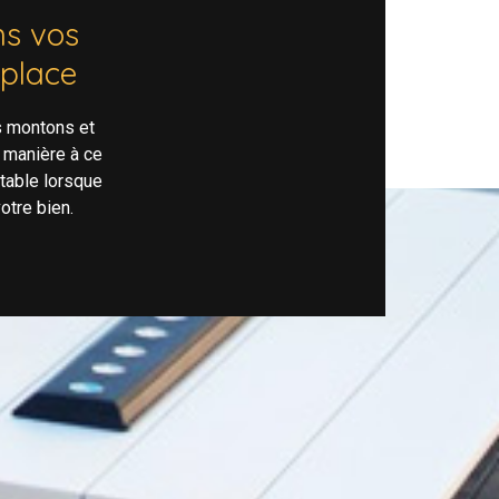
s vos
 place
s montons et
 manière à ce
rtable lorsque
otre bien.