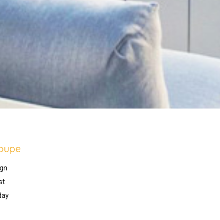
oupe
gn
st
day