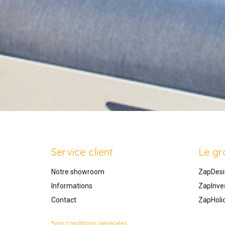
Service client
Le gr
Notre showroom
ZapDesi
Informations
ZapInve
Contact
ZapHoli
*voir conditions générales