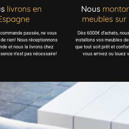
us
livrons en
Nous
monton
Espagne
meubles sur
e commande passée, ne vous
Dès 6000€ d’achats, nou
 de rien! Nous réceptionnons
installons vos meubles de
de et nous la livrons chez
que tout soit prêt et confo
ésence n’est pas nécessaire!
vous arrivez ou louez v