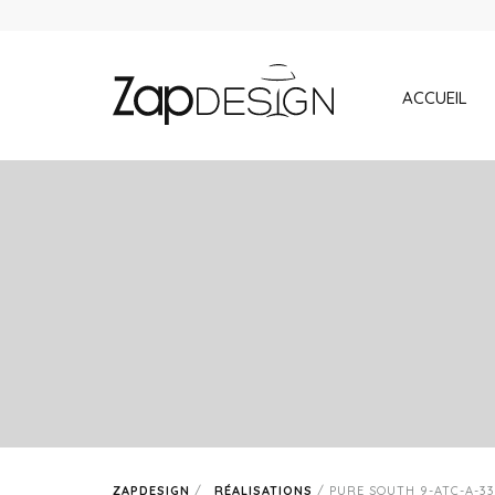
ACCUEIL
ZAPDESIGN
/
RÉALISATIONS
/
PURE SOUTH 9-ATC-A-33