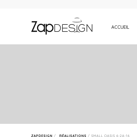
ACCUEIL
ZAPDESIGN
/
RÉALISATIONS
/
SMALL OASIS 6-2A-16