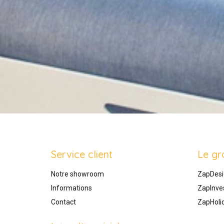
Service client
Le gr
Notre showroom
ZapDesi
Informations
ZapInve
Contact
ZapHoli