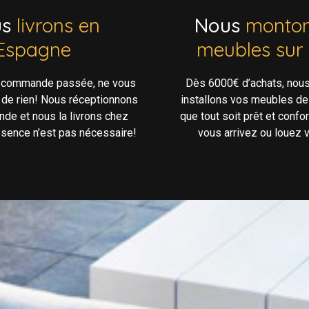
us
livrons en
Nous
monton
Espagne
meubles sur
e commande passée, ne vous
Dès 6000€ d’achats, nou
 de rien! Nous réceptionnons
installons vos meubles de
de et nous la livrons chez
que tout soit prêt et confo
ésence n’est pas nécessaire!
vous arrivez ou louez v