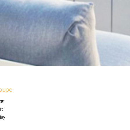
oupe
gn
st
day