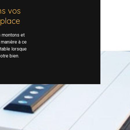
s vos
 place
s montons et
 manière à ce
rtable lorsque
otre bien.