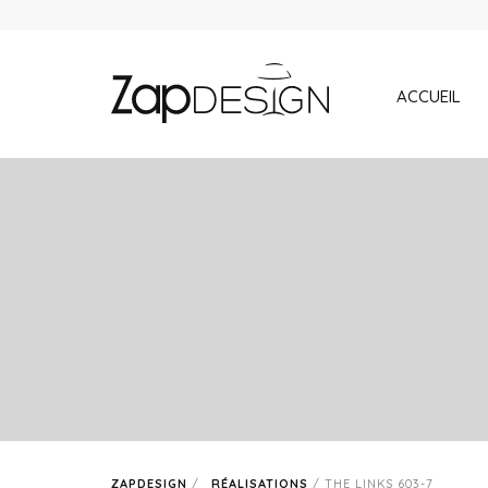
ACCUEIL
ZAPDESIGN
/
RÉALISATIONS
/
THE LINKS 603-7