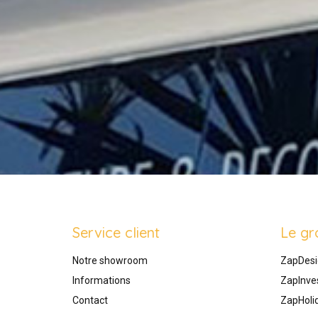
Service client
Le gr
Notre showroom
ZapDesi
Informations
ZapInve
Contact
ZapHoli