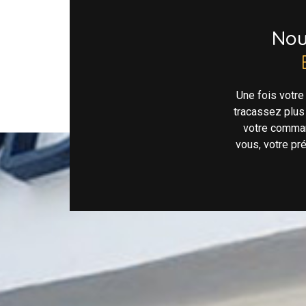
No
Une fois votr
tracassez plus
votre comman
vous, votre pr