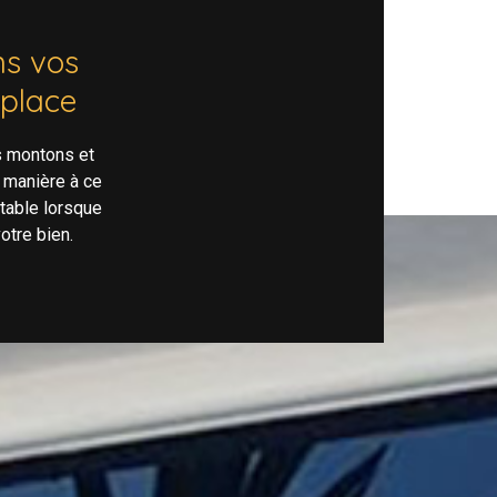
s vos
 place
s montons et
 manière à ce
rtable lorsque
otre bien.