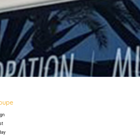
oupe
gn
st
day