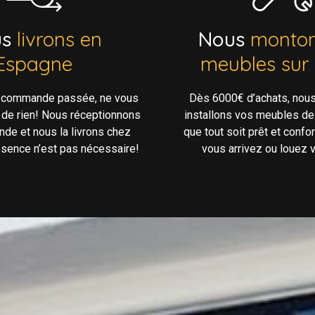
us
livrons en
Nous
monton
Espagne
meubles sur
e commande passée, ne vous
Dès 6000€ d’achats, nou
 de rien! Nous réceptionnons
installons vos meubles de
de et nous la livrons chez
que tout soit prêt et confo
ésence n’est pas nécessaire!
vous arrivez ou louez v