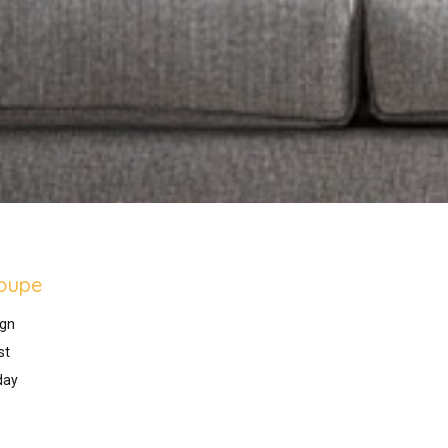
oupe
gn
st
day