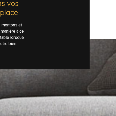
s vos
 place
s montons et
 manière à ce
rtable lorsque
otre bien.