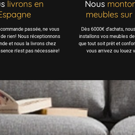
us
livrons en
Nous
monton
Espagne
meubles sur
e commande passée, ne vous
Dès 6000€ d’achats, nou
 de rien! Nous réceptionnons
installons vos meubles de
de et nous la livrons chez
que tout soit prêt et confo
ésence n’est pas nécessaire!
vous arrivez ou louez v