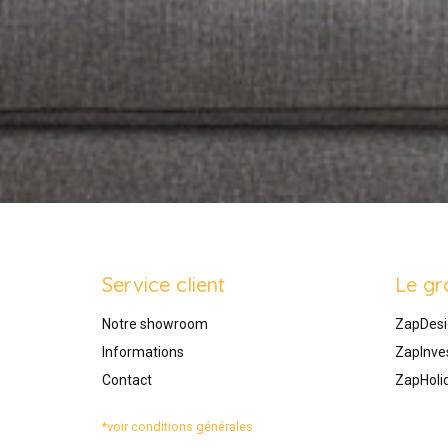
Service client
Le gr
Notre showroom
ZapDesi
Informations
ZapInve
Contact
ZapHoli
*voir conditions générales