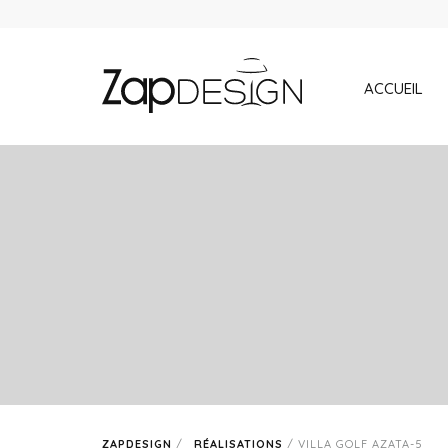
ACCUEIL
ZAPDESIGN
/
RÉALISATIONS
/
VILLA GOLF AZATA-5