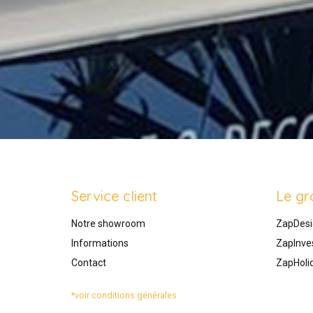
Service client
Le gr
Notre showroom
ZapDesi
Informations
ZapInve
Contact
ZapHoli
*voir conditions générales