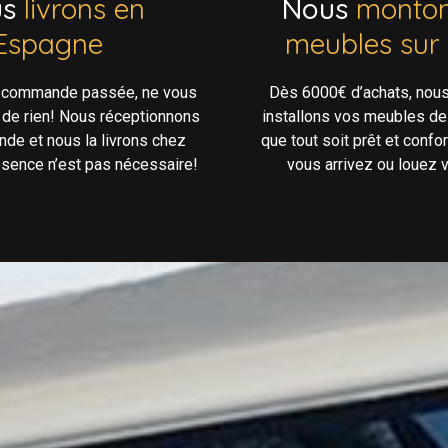
us
livrons en
Nous
monton
Espagne
meubles sur
e commande passée, ne vous
Dès 6000€ d’achats, nou
 de rien! Nous réceptionnons
installons vos meubles de
de et nous la livrons chez
que tout soit prêt et confo
ésence n’est pas nécessaire!
vous arrivez ou louez v