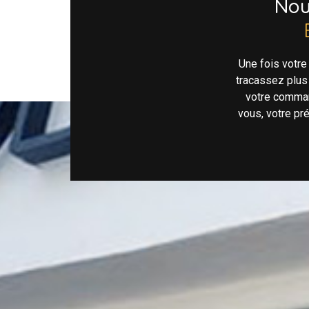
No
Une fois votr
tracassez plus
votre comman
vous, votre pr