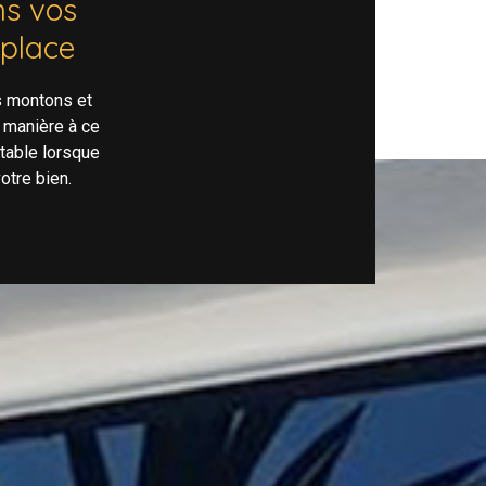
s vos
 place
s montons et
 manière à ce
rtable lorsque
otre bien.