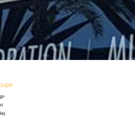
oupe
gn
st
day