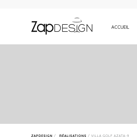
ACCUEIL
ZAPDESIGN
/
RÉALISATIONS
/
VILLA GOLF AZATA-9