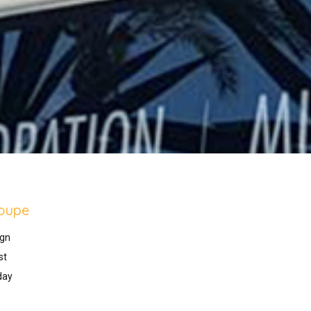
oupe
gn
st
day