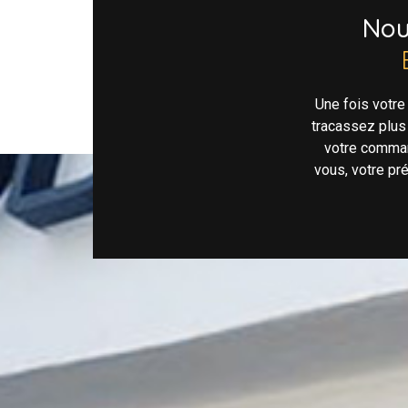
No
Une fois votr
tracassez plus
votre comman
vous, votre pr