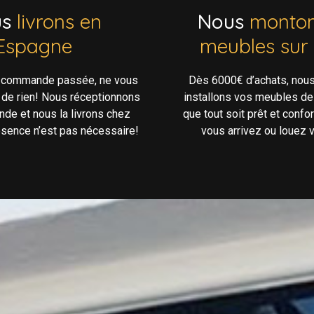
us
livrons en
Nous
monton
Espagne
meubles sur
e commande passée, ne vous
Dès 6000€ d’achats, nou
 de rien! Nous réceptionnons
installons vos meubles de
de et nous la livrons chez
que tout soit prêt et confo
ésence n’est pas nécessaire!
vous arrivez ou louez v