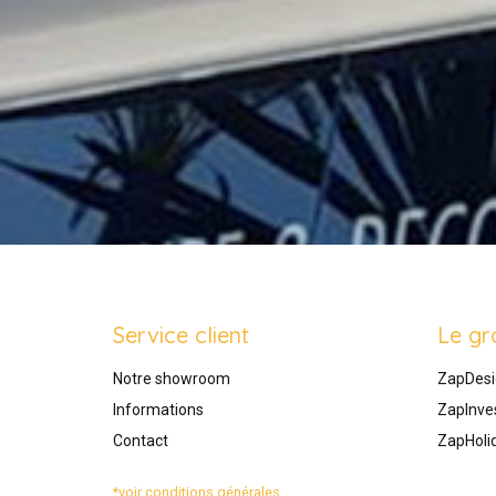
Service client
Le gr
Notre showroom
ZapDesi
Informations
ZapInve
Contact
ZapHoli
*voir conditions générales