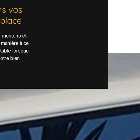
s vos
 place
s montons et
 manière à ce
rtable lorsque
otre bien.