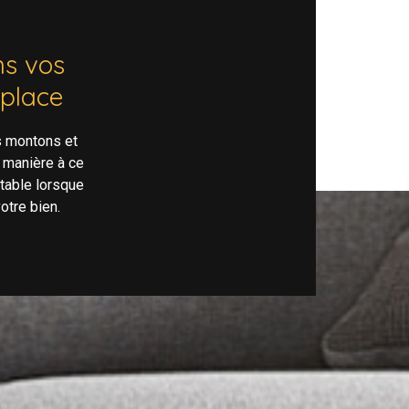
s vos
 place
s montons et
 manière à ce
rtable lorsque
otre bien.