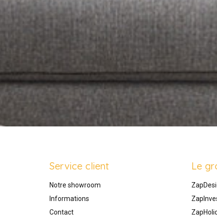
Service client
Le gr
Notre showroom
ZapDesi
Informations
ZapInve
Contact
ZapHoli