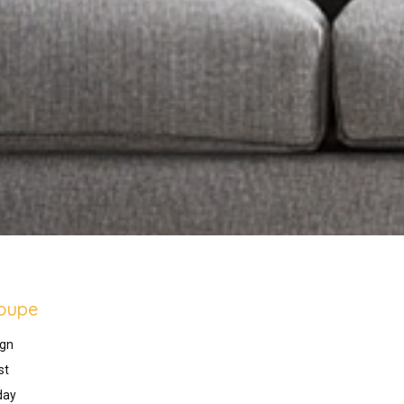
oupe
gn
st
day