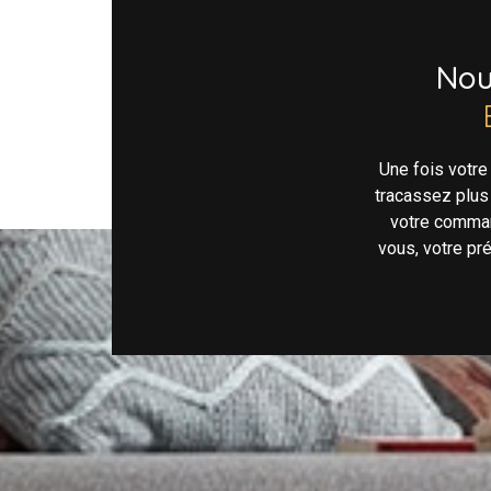
No
Une fois votr
tracassez plus
votre comman
vous, votre pr