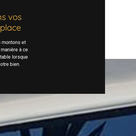
s vos
 place
s montons et
 manière à ce
rtable lorsque
otre bien.