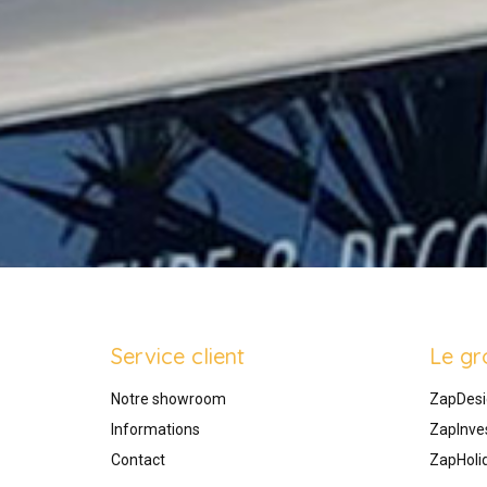
Service client
Le gr
Notre showroom
ZapDesi
Informations
ZapInve
Contact
ZapHoli