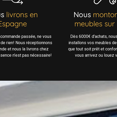
us
livrons en
Nous
monton
Espagne
meubles sur
e commande passée, ne vous
Dès 6000€ d’achats, nou
 de rien! Nous réceptionnons
installons vos meubles de
de et nous la livrons chez
que tout soit prêt et confo
ésence n’est pas nécessaire!
vous arrivez ou louez v