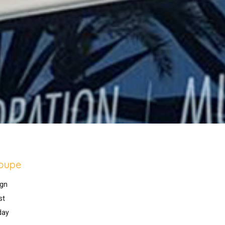
oupe
gn
st
day