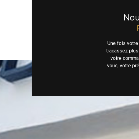
No
Une fois votr
tracassez plus
votre comman
vous, votre pr