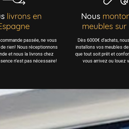
us
livrons en
Nous
monton
Espagne
meubles sur
e commande passée, ne vous
Dès 6000€ d’achats, nou
 de rien! Nous réceptionnons
installons vos meubles de
de et nous la livrons chez
que tout soit prêt et confo
ésence n’est pas nécessaire!
vous arrivez ou louez v