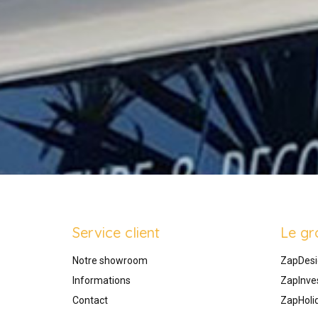
Service client
Le gr
Notre showroom
ZapDesi
Informations
ZapInve
Contact
ZapHoli