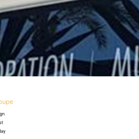
oupe
gn
st
day