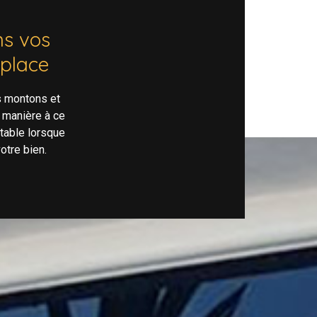
s vos
 place
s montons et
 manière à ce
rtable lorsque
otre bien.