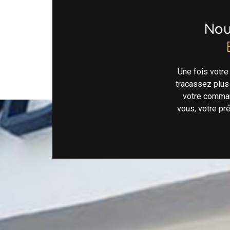
No
Une fois votr
tracassez plus
votre comman
vous, votre pr