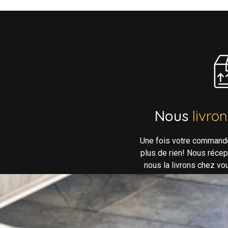
Nous
livro
Une fois votre command
plus de rien! Nous réce
nous la livrons chez vo
néc