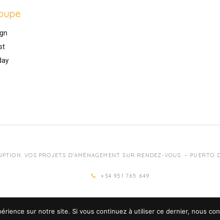
oupe
gn
st
day
UPTION. VOS PROJETS D'AMÉNAGEMENT SUR RENDEZ-VOUS. – PUERTO DE
+34 951 765 649
érience sur notre site. Si vous continuez à utiliser ce dernier, nous co