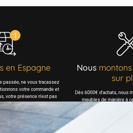
ns en Espagne
Nous
montons
sur p
e passée, ne vous tracassez
ptionnons votre commande et
Dès 6000€ d’achats, nous m
us, votre présence n’est pas
meubles de manière à ce 
essaire!
confortable lorsque vous arr