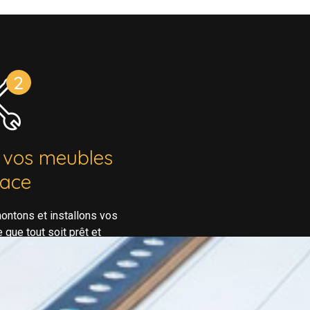
 vos meubles
lace
ontons et installons vos
que tout soit prêt et
ivez ou louez votre bien.