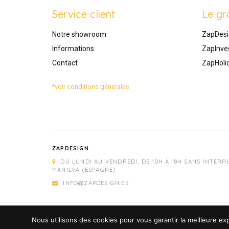
Service client
Le gr
Notre showroom
ZapDesi
Informations
ZapInve
Contact
ZapHoli
*voir conditions générales
ZAPDESIGN
DU LUNDI AU VENDREDI, DE 10H À 18H SANS INTERR
MANILVA (ESPAGNE)
INFO@ZAPDESIGN.ES
Nous utilisons des cookies pour vous garantir la meilleure exp