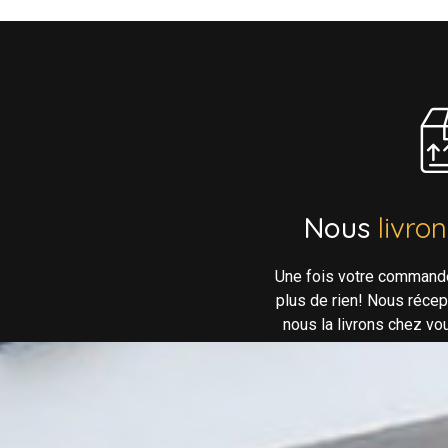
Nous
livro
Une fois votre command
plus de rien! Nous réce
nous la livrons chez vo
néc