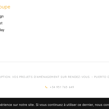
oupe
gn
st
day
UPTION. VOS PROJETS D'AMÉNAGEMENT SUR RENDEZ-VOUS. – PUERTO DE
+34 951 765 649
érience sur notre site. Si vous continuez à utiliser ce dernier, nous co