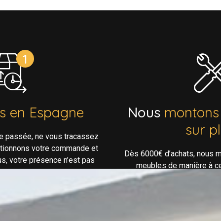
ns en Espagne
Nous
montons
sur p
e passée, ne vous tracassez
ptionnons votre commande et
Dès 6000€ d’achats, nous m
us, votre présence n’est pas
meubles de manière à ce 
essaire!
confortable lorsque vous arr