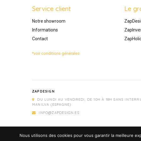
Service client
Le gr
Notre showroom
ZapDesi
Informations
ZapInve
Contact
ZapHoli
*voir conditions générales
ZAPDESIGN
DU LUNDI AU VENDREDI, DE 10H À 18H SANS INTERR
MANILVA (ESPAGNE)
INFO@ZAPDESIGN.ES
Nous utilisons des cookies pour vous garantir la meilleure exp