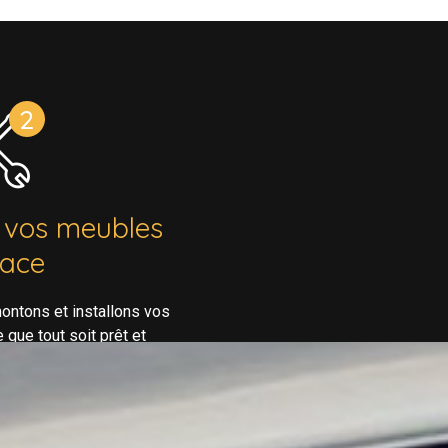
 vos meubles
lace
ontons et installons vos
que tout soit prêt et
ivez ou louez votre bien.