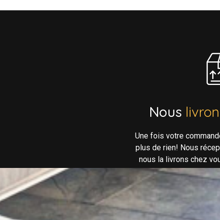
Nous
livro
Une fois votre command
plus de rien! Nous réce
nous la livrons chez vo
néc