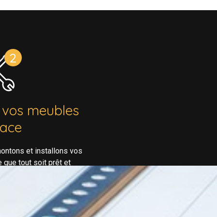
 vos meubles
lace
ontons et installons vos
que tout soit prêt et
ivez ou louez votre bien.