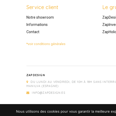
Service client
Le gr
Notre showroom
ZapDesi
Informations
ZapInve
Contact
ZapHoli
*voir conditions générales
ZAPDESIGN
DU LUNDI AU VENDREDI, DE 10H À 18H SANS INTERR
MANILVA (ESPAGNE)
INFO@ZAPDESIGN.ES
Nous utilisons des cookies pour vous garantir la meilleure exp