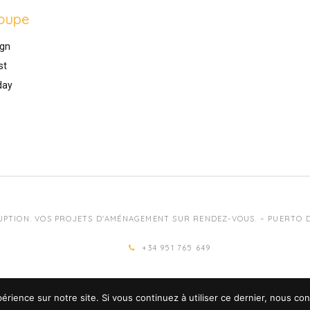
oupe
gn
st
day
UPTION. VOS PROJETS D'AMÉNAGEMENT SUR RENDEZ-VOUS. – PUERTO DE
+34 951 765 649
érience sur notre site. Si vous continuez à utiliser ce dernier, nous co