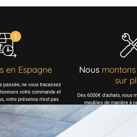
ns en Espagne
Nous
montons
sur p
e passée, ne vous tracassez
ptionnons votre commande et
Dès 6000€ d’achats, nous m
us, votre présence n’est pas
meubles de manière à ce 
essaire!
confortable lorsque vous arr