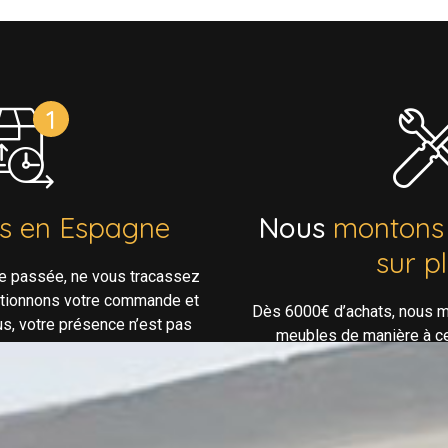
ns en Espagne
Nous
montons
sur p
e passée, ne vous tracassez
ptionnons votre commande et
Dès 6000€ d’achats, nous m
us, votre présence n’est pas
meubles de manière à ce 
essaire!
confortable lorsque vous arr