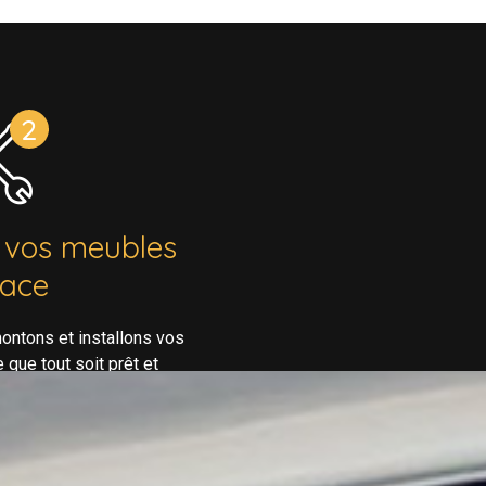
 vos meubles
lace
ontons et installons vos
que tout soit prêt et
ivez ou louez votre bien.