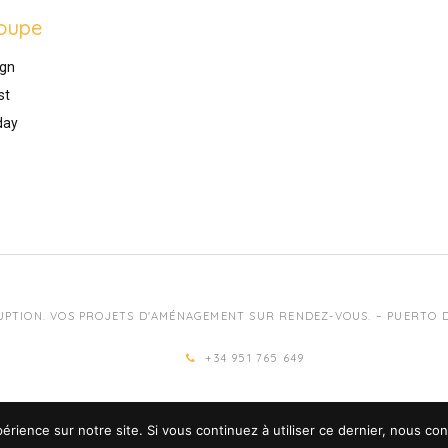
oupe
gn
st
day
UPTION. VOS PROJETS D'AMÉNAGEMENT SUR RENDEZ-VOUS. – PUERTO DE
+34 951 765 649
érience sur notre site. Si vous continuez à utiliser ce dernier, nous co