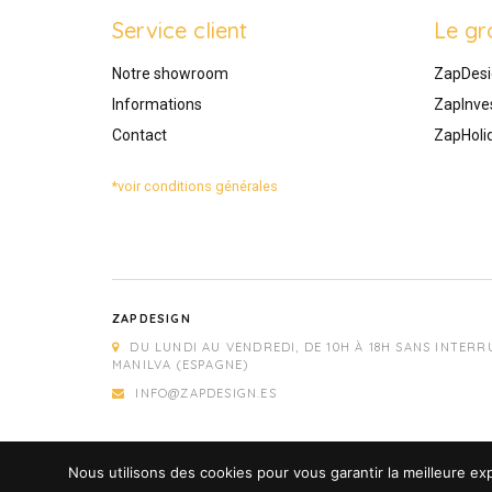
Service client
Le gr
Notre showroom
ZapDesi
Informations
ZapInve
Contact
ZapHoli
*voir conditions générales
ZAPDESIGN
DU LUNDI AU VENDREDI, DE 10H À 18H SANS INTERR
MANILVA (ESPAGNE)
INFO@ZAPDESIGN.ES
Nous utilisons des cookies pour vous garantir la meilleure exp