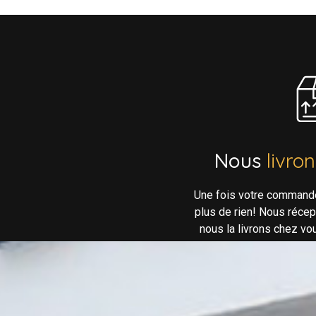
Nous
livro
Une fois votre command
plus de rien! Nous réce
nous la livrons chez vo
néc