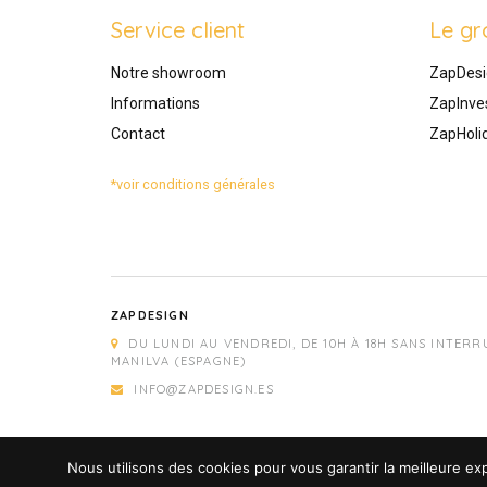
Service client
Le gr
Notre showroom
ZapDesi
Informations
ZapInve
Contact
ZapHoli
*voir conditions générales
ZAPDESIGN
DU LUNDI AU VENDREDI, DE 10H À 18H SANS INTERR
MANILVA (ESPAGNE)
INFO@ZAPDESIGN.ES
Nous utilisons des cookies pour vous garantir la meilleure exp