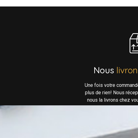
Nous
livro
Une fois votre command
plus de rien! Nous réce
nous la livrons chez vo
néc