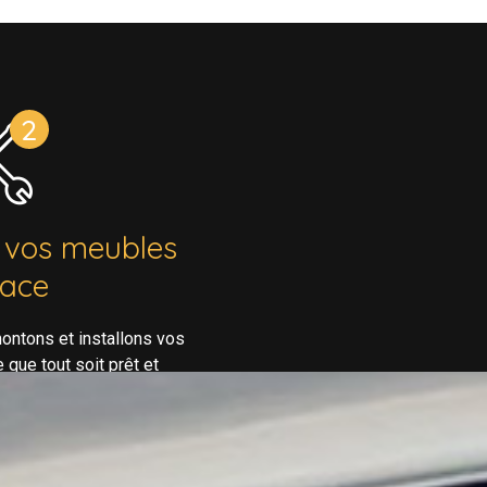
 vos meubles
lace
ontons et installons vos
que tout soit prêt et
ivez ou louez votre bien.