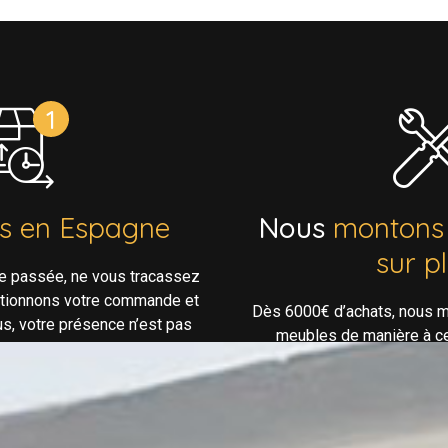
ns en Espagne
Nous
montons
sur p
e passée, ne vous tracassez
ptionnons votre commande et
Dès 6000€ d’achats, nous m
us, votre présence n’est pas
meubles de manière à ce 
essaire!
confortable lorsque vous arr