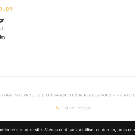
oupe
gn
st
day
UPTION. VOS PROJETS D'AMÉNAGEMENT SUR RENDEZ-VOUS. – PUERTO DE
+34 951 765 649
érience sur notre site. Si vous continuez à utiliser ce dernier, nous co