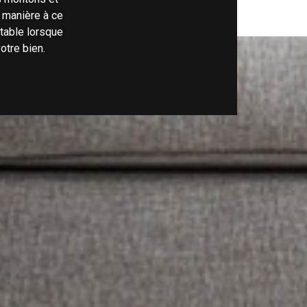
 manière à ce
rtable lorsque
otre bien.