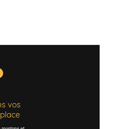
s vos
 place
s montons et