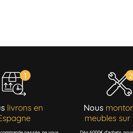
us
livrons en
Nous
monton
Espagne
meubles sur
e commande passée, ne vous
Dès 6000€ d’achats, nou