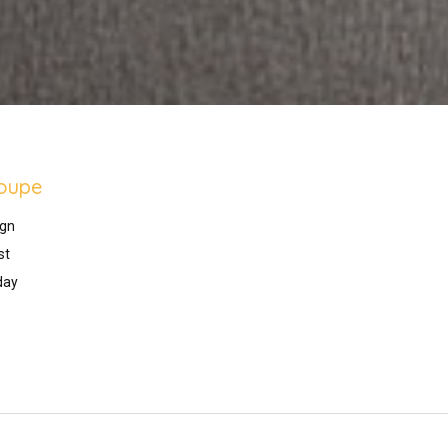
oupe
gn
st
day