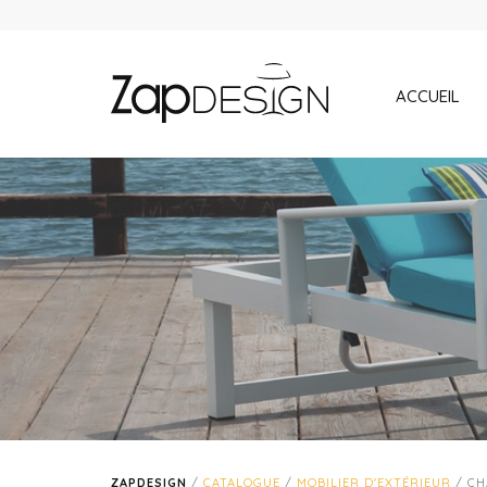
ACCUEIL
ZAPDESIGN
/
CATALOGUE
/
MOBILIER D'EXTÉRIEUR
/ CH