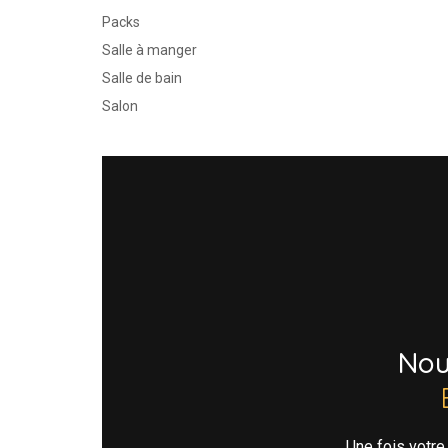
Packs
Salle à manger
Salle de bain
Salon
No
Une fois votr